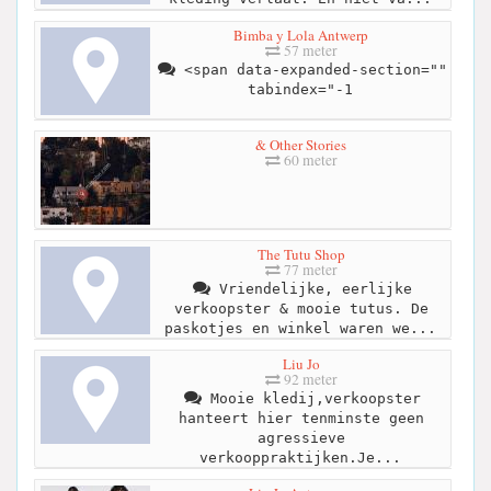
Bimba y Lola Antwerp
57 meter
<span data-expanded-section=""
tabindex="-1
& Other Stories
60 meter
The Tutu Shop
77 meter
Vriendelijke, eerlijke
verkoopster & mooie tutus. De
paskotjes en winkel waren we...
Liu Jo
92 meter
Mooie kledij,verkoopster
hanteert hier tenminste geen
agressieve
verkooppraktijken.Je...