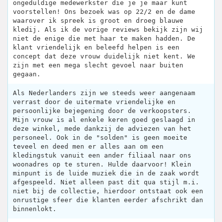
ongeduldige medewerkster die je je maar kunt
voorstellen! Ons bezoek was op 22/2 en de dame
waarover ik spreek is groot en droeg blauwe
kledij. Als ik de vorige reviews bekijk zijn wij
niet de enige die met haar te maken hadden. De
klant vriendelijk en beleefd helpen is een
concept dat deze vrouw duidelijk niet kent. We
zijn met een mega slecht gevoel naar buiten
gegaan.
Als Nederlanders zijn we steeds weer aangenaam
verrast door de uitermate vriendelijke en
persoonlijke bejegening door de verkoopsters.
Mijn vrouw is al enkele keren goed geslaagd in
deze winkel, mede dankzij de adviezen van het
personeel. Ook in de "solden" is geen moeite
teveel en deed men er alles aan om een
kledingstuk vanuit een ander filiaal naar ons
woonadres op te sturen. Hulde daarvoor! Klein
minpunt is de luide muziek die in de zaak wordt
afgespeeld. Niet alleen past dit qua stijl m.i.
niet bij de collectie, hierdoor ontstaat ook een
onrustige sfeer die klanten eerder afschrikt dan
binnenlokt.