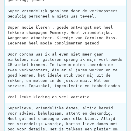
Super vriendelijk geholpen door de verkoopsters.
Geduldig personeel & niets was teveel.
Super mooie kleren , goede ontvangst met heel
lekkere champagne Pommery. Heel vriendelijke.
Aangename atmosfeer. Kleedje van Caroline Biss.
Iedereen heel mooie complimenten gezegd.
Door corona was ik al even niet meer gaan
winkelen, maar gisteren sprong ik mijn vertrouwde
CB-winkel binnen. In twee minuten toverden de
twee verkoopsters, die er al jaren werken en me
goed kennen, het ideale stuk voor mij uit de
rekken, en meteen in de juiste maat. Wat een
service. Topwinkel, topcollectie en topbedienden!
Veel leuke kleding en veel variatie
Superlieve, vriendelijke dames, altijd bereid
voor advies, behulpzaam, attent ën deskundig.
Heel gul met champagne voor elke klant. Altijd
een vriendelijk woordje, kortom lieve dames met
oog voor details, Het is telkens een plezier om