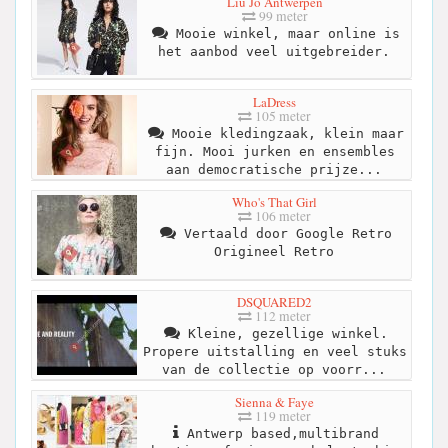
Liu Jo Antwerpen
99 meter
Mooie winkel, maar online is
het aanbod veel uitgebreider.
LaDress
105 meter
Mooie kledingzaak, klein maar
fijn. Mooi jurken en ensembles
aan democratische prijze...
Who's That Girl
106 meter
Vertaald door Google Retro
Origineel Retro
DSQUARED2
112 meter
Kleine, gezellige winkel.
Propere uitstalling en veel stuks
van de collectie op voorr...
Sienna & Faye
119 meter
Antwerp based,multibrand