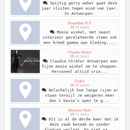
Spijtig gerry weber gaat deze
jaar sluiten tegen eind van jaar.
In Antwerpen.
Penn&Ink N.Y
48 meter
Mooie winkel, met naast
interieur gerelateerde items ook
een breed gamma aan kleding....
Claudia Sträter
48 meter
Claudia Sträter Antwerpen een
fijne mooie winkel om te shoppen.
Personeel altijd vrie...
ZARA
49 meter
Belachelijk hoe lange rijen er
staan terwijl ze weigeren meer
dan 2 kassa’s open te g...
Massimo Dutti
51 meter
Dit is al de derde keer dat ik
deze zaak bezoek en zonder
kleding verlaat. En niet va...