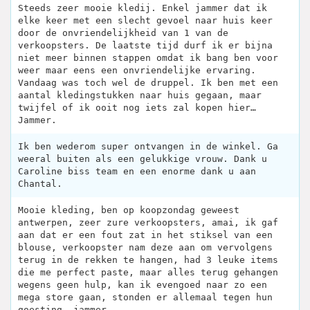
Steeds zeer mooie kledij. Enkel jammer dat ik
elke keer met een slecht gevoel naar huis keer
door de onvriendelijkheid van 1 van de
verkoopsters. De laatste tijd durf ik er bijna
niet meer binnen stappen omdat ik bang ben voor
weer maar eens een onvriendelijke ervaring.
Vandaag was toch wel de druppel. Ik ben met een
aantal kledingstukken naar huis gegaan, maar
twijfel of ik ooit nog iets zal kopen hier…
Jammer.
Ik ben wederom super ontvangen in de winkel. Ga
weeral buiten als een gelukkige vrouw. Dank u
Caroline biss team en een enorme dank u aan
Chantal.
Mooie kleding, ben op koopzondag geweest
antwerpen, zeer zure verkoopsters, amai, ik gaf
aan dat er een fout zat in het stiksel van een
blouse, verkoopster nam deze aan om vervolgens
terug in de rekken te hangen, had 3 leuke items
die me perfect paste, maar alles terug gehangen
wegens geen hulp, kan ik evengoed naar zo een
mega store gaan, stonden er allemaal tegen hun
goesting, jammer