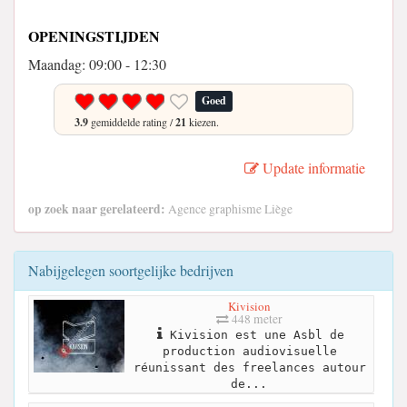
OPENINGSTIJDEN
Maandag: 09:00 - 12:30
Goed
3.9
gemiddelde rating /
21
kiezen.
Update informatie
op zoek naar gerelateerd:
Agence graphisme Liège
Nabijgelegen soortgelijke bedrijven
Kivision
448 meter
Kivision est une Asbl de
production audiovisuelle
réunissant des freelances autour
de...