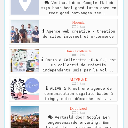
Vertaald door Google Ik heb
mijn haar heel goed laten doen en
zeer goed ontvangen zee...
Noomia
1 km
Agence web créative - Création
de sites internet et e-commerce
Doris à collerette
1 km
Doris à Collerette (D.A.C.) est
un collectif de créatifs
indépendants unis par la vol...
ALIVE & K
1 km
ALIVE & K est une agence de
communication digitale basée à
Liège, notre démarche est ...
Doublezed
1 km
Vertaald door Google Een
ongeëvenaarde ervaring. Een
talent dat zijn reputatie eer