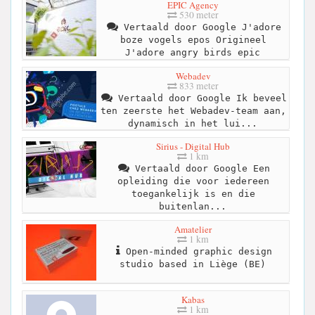
EPIC Agency
530 meter
Vertaald door Google J'adore
boze vogels epos Origineel
J'adore angry birds epic
Webadev
833 meter
Vertaald door Google Ik beveel
ten zeerste het Webadev-team aan,
dynamisch in het lui...
Sirius - Digital Hub
1 km
Vertaald door Google Een
opleiding die voor iedereen
toegankelijk is en die
buitenlan...
Amatelier
1 km
Open-minded graphic design
studio based in Liège (BE)
Kabas
1 km