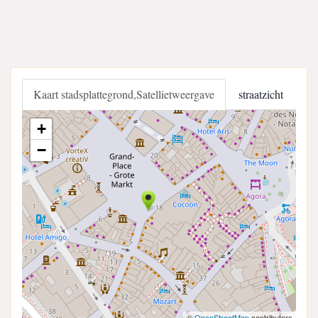
Kaart stadsplattegrond,Satellietweergave
straatzicht
+
−
©
OpenStreetMap
contributors