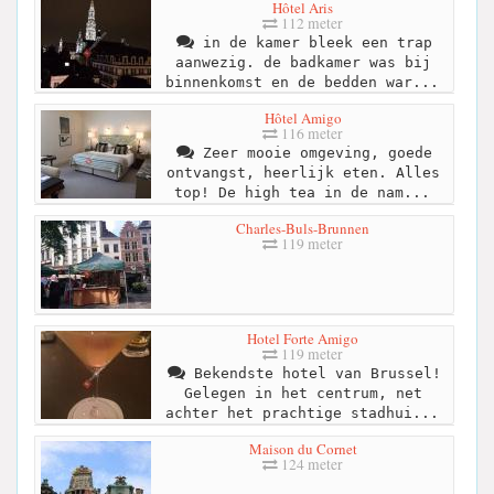
Hôtel Aris
112 meter
in de kamer bleek een trap
aanwezig. de badkamer was bij
binnenkomst en de bedden war...
Hôtel Amigo
116 meter
Zeer mooie omgeving, goede
ontvangst, heerlijk eten. Alles
top! De high tea in de nam...
Charles-Buls-Brunnen
119 meter
Hotel Forte Amigo
119 meter
Bekendste hotel van Brussel!
Gelegen in het centrum, net
achter het prachtige stadhui...
Maison du Cornet
124 meter