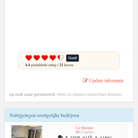
Goed
4.4
gemiddelde rating /
21
kiezen.
Update informatie
op zoek naar gerelateerd:
Hotel Le Quinze Grand Place Brussels
Nabijgelegen soortgelijke bedrijven
Le Quinze
0 meter
A room with a view!