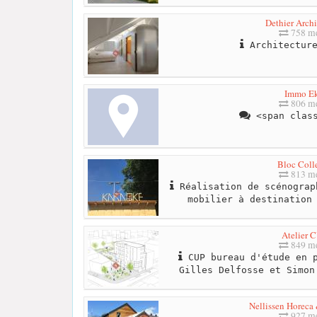
Dethier Archi
758 me
Architecture
Immo E
806 me
<span class
Bloc Colle
813 me
Réalisation de scénograp
mobilier à destination
Atelier 
849 me
CUP bureau d'étude en p
Gilles Delfosse et Simon
Nellissen Horeca
927 me