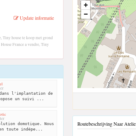
+
−
Update informatie
, Tiny house te koop met grond
 House France a vendre, Tiny
el
er
dans l'implantation de
ropose un suivi ...
otic
ter
Routebeschrijving Naar Ateli
lution domotique. Nous
en toute indépe...