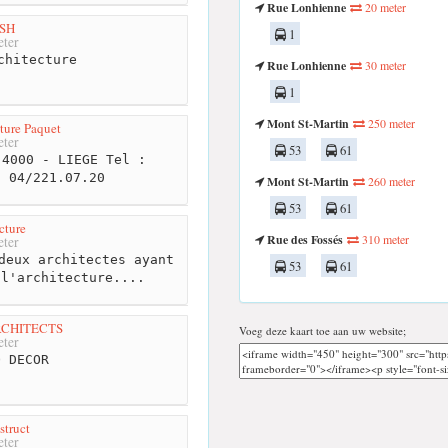
Rue Lonhienne
20 meter
DSH
1
ter
chitecture
Rue Lonhienne
30 meter
1
Mont St-Martin
250 meter
ture Paquet
ter
53
61
4000 - LIEGE Tel :
: 04/221.07.20
Mont St-Martin
260 meter
53
61
cture
Rue des Fossés
310 meter
ter
deux architectes ayant
53
61
 l'architecture....
RCHITECTS
Voeg deze kaart toe aan uw website;
ter
 DECOR
struct
ter