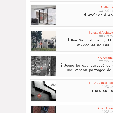
Atelier 
205 me
Atelier d'Ar
Bureau d'Architec
419 me
Rue Saint-Hubert, 11 
04/222.33.82 Fax 
YA Archite
475 me
Jeune bureau composé de 
une vision partagée de
THE GLOBAL A
492 me
DESIGN TO
Gerabel con
605 me