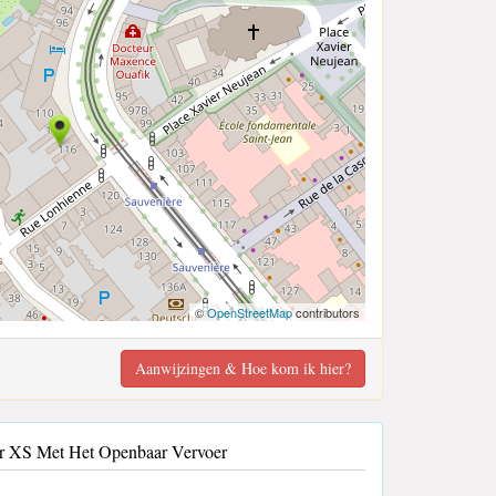
©
OpenStreetMap
contributors
Aanwijzingen & Hoe kom ik hier?
er XS Met Het Openbaar Vervoer