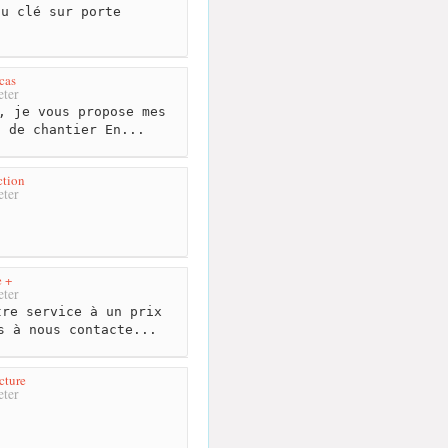
u clé sur porte
cas
ter
, je vous propose mes
n de chantier En...
ction
ter
e +
ter
re service à un prix
s à nous contacte...
cture
ter