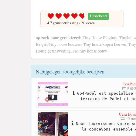
Uitstekend
4.7
gemiddelde rating /
21
kiezen.
op zoek naar gerelateerd:
Tiny House Belgium, Tinyhouse
België, Tiny house bouwen, Tiny house kopen Leuven, Tiny
House gezinswoning, FM tiny house bouw
Nabijgelegen soortgelijke bedrijven
Go4Pad
0 met
Go4Padel est spécialisé 
terrains de Padel et p
Casa Dom
45 me
Nous fournissons votre so
la concevons ensemble 