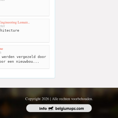
Engineering Lemair...
ter
hitecture
me
m
 werden vergezeld door
oor een nieuwbou...
Copyright 2026 | Alle rechten voorbehouden.