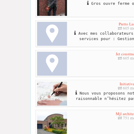
Gros ouvre ferme o
Pretto Lu
605 me
Avec mes collaborateurs
services pour : Gestio
Jet constru
605 me
Initiativ
605 me
Nous vous proposons not
raisonnable n’hésitez pa
Mjl archite
751 me