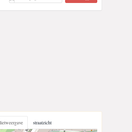
llietweergave
straatzicht