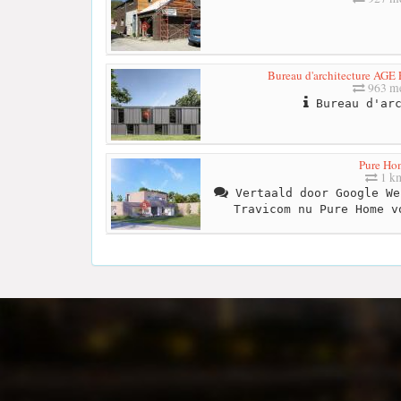
Bureau d'architecture AGE 
963 me
Bureau d'arc
Pure Ho
1 k
Vertaald door Google We
Travicom nu Pure Home v