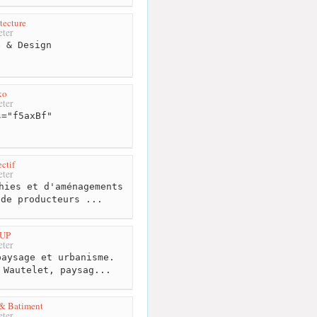
tecture
ter
 & Design
ko
ter
="f5axBf"
ctif
ter
hies et d'aménagements
 de producteurs ...
CUP
ter
aysage et urbanisme.
 Wautelet, paysag...
 & Batiment
ter