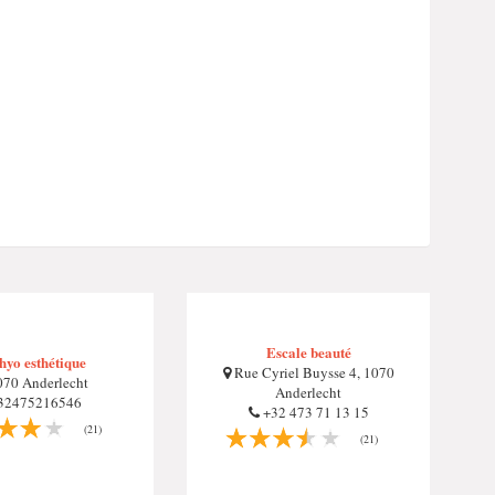
Escale beauté
yo esthétique
Rue Cyriel Buysse 4, 1070
70 Anderlecht
Anderlecht
32475216546
+32 473 71 13 15
(21)
(21)