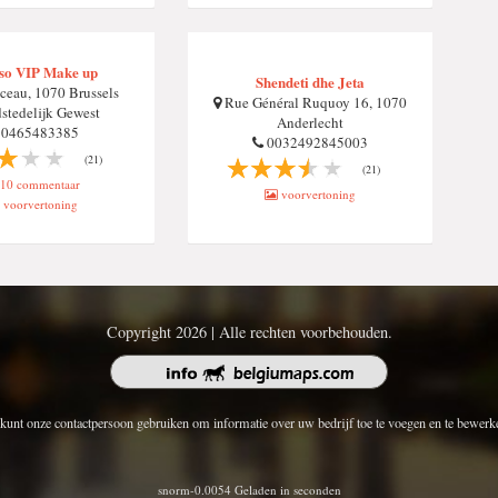
so VIP Make up
Shendeti dhe Jeta
eau, 1070 Brussels
Rue Général Ruquoy 16, 1070
stedelijk Gewest
Anderlecht
0465483385
0032492845003
(21)
(21)
10 commentaar
voorvertoning
voorvertoning
Copyright 2026 | Alle rechten voorbehouden.
kunt onze contactpersoon gebruiken om informatie over uw bedrijf toe te voegen en te bewerk
snorm-0.0054 Geladen in seconden