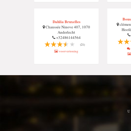
Bous
Dahlia Bruxelles
clémenc
Chaussée Ninove 407, 1070
Hoofd
Anderlecht
+32486144564
(21)
voorvertoning
U 