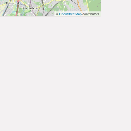
©
OpenStreetMap
contributors