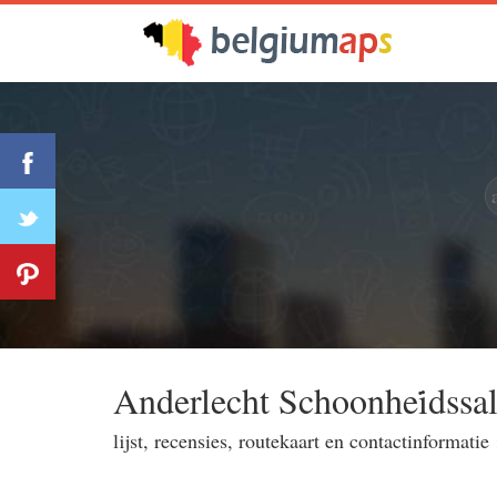
Anderlecht Schoonhei̇dssa
lijst, recensies, routekaart en contactinformatie