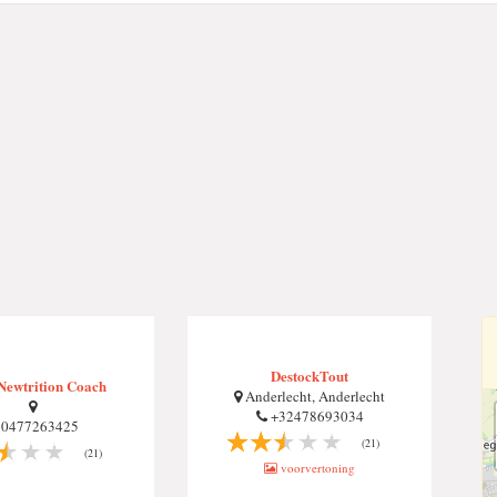
DestockTout
Newtrition Coach
Anderlecht, Anderlecht
+32478693034
0477263425
(21)
(21)
voorvertoning