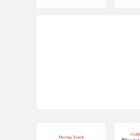
Coiff
Moving Touch
Rue de b