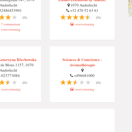
Anderlecht
1070 Anderlecht
32486453901
+32 470 52 63 61
(21)
(21)
7 commentaar
voorvertoning
voorvertoning
Katarzyna Klechowska
Sciences & Conscience -
Aromathérapie
 de Mons 1157, 1070
Anderlecht
023773084
+496681000
(21)
(21)
voorvertoning
voorvertoning