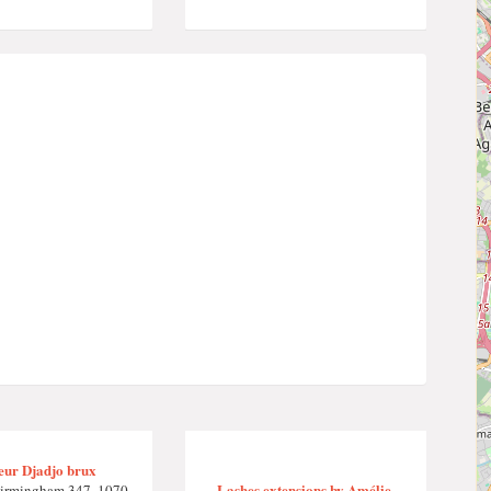
eur Djadjo brux
Lashes extensions by Amélie.
irmingham 347, 1070