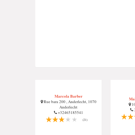
Marcola Barber
Mah
Rue bara 200 , Anderlecht, 1070
10
Anderlecht
+32465185541
(21)