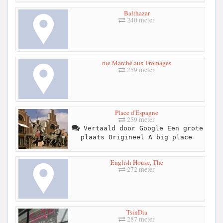
Balthazar
240 meter
rue Marché aux Fromages
259 meter
Place d'Espagne
259 meter
Vertaald door Google Een grote
plaats Origineel A big place
English House, The
272 meter
TsinDia
287 meter