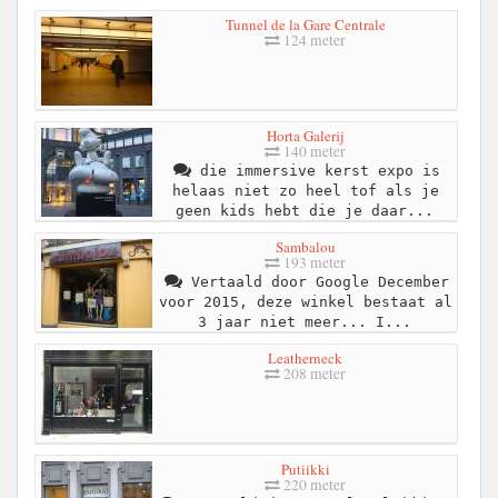
Tunnel de la Gare Centrale
124 meter
Horta Galerij
140 meter
die immersive kerst expo is
helaas niet zo heel tof als je
geen kids hebt die je daar...
Sambalou
193 meter
Vertaald door Google December
voor 2015, deze winkel bestaat al
3 jaar niet meer... I...
Leatherneck
208 meter
Putiikki
220 meter