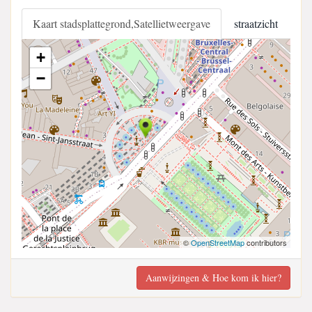
Kaart stadsplattegrond,Satellietweergave
straatzicht
+
−
©
OpenStreetMap
contributors
Aanwijzingen & Hoe kom ik hier?