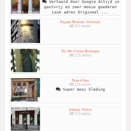
Vertaald door Google Altijd zo
gastvrij en zeer mooie goederen
Leuk adres Origineel ...
Façade Bonom - Generali
221 meter
Try Me Celine Boutique
225 meter
Peau d'Ane
226 meter
Super mooi kleding
Johnny Velvet
232 meter