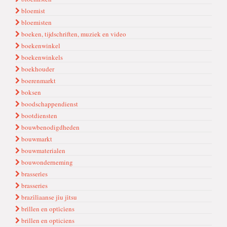
bloemist
bloemisten
boeken, tijdschriften, muziek en video
boekenwinkel
boekenwinkels
boekhouder
boerenmarkt
boksen
boodschappendienst
bootdiensten
bouwbenodigdheden
bouwmarkt
bouwmaterialen
bouwonderneming
brasseri̇es
brasseries
brazi̇li̇aanse ji̇u ji̇tsu
bri̇llen en opti̇ci̇ens
brillen en opticiens