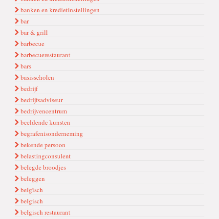
banken en kredietinstellingen
bar
bar & grill
barbecue
barbecuerestaurant
bars
basisscholen
bedrijf
bedrijfsadviseur
bedrijvencentrum
beeldende kunsten
begrafenisonderneming
bekende persoon
belastingconsulent
belegde broodjes
beleggen
belgi̇sch
belgisch
belgisch restaurant