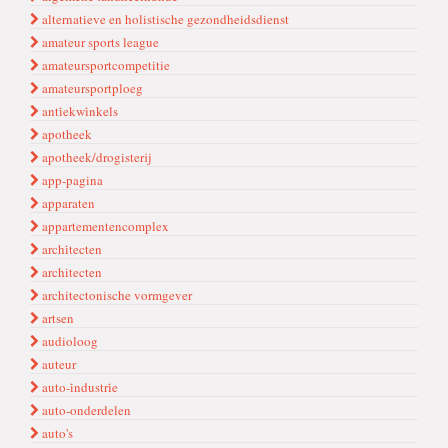
alternatieve en holistische gezondheidsdienst
amateur sports league
amateursportcompetitie
amateursportploeg
anti̇ekwi̇nkels
apotheek
apotheek/drogisterij
app-pagina
apparaten
appartementencomplex
archi̇tecten
architecten
architectonische vormgever
artsen
audioloog
auteur
auto-i̇ndustri̇e
auto-onderdelen
auto's