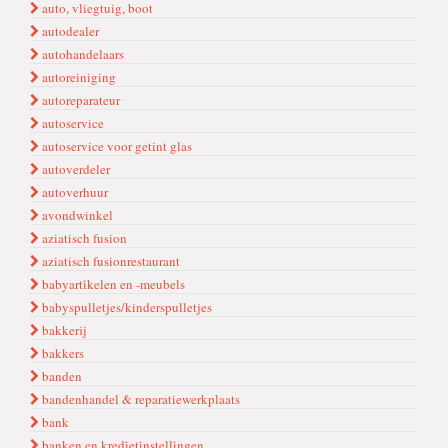
auto, vliegtuig, boot
autodealer
autohandelaars
autoreiniging
autoreparateur
autoservice
autoservice voor getint glas
autoverdeler
autoverhuur
avondwinkel
aziatisch fusion
aziatisch fusionrestaurant
babyarti̇kelen en -meubels
babyspulletjes/kinderspulletjes
bakkerij
bakkers
banden
bandenhandel & reparatiewerkplaats
bank
banken en kredi̇eti̇nstelli̇ngen