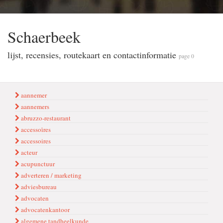
Schaerbeek
lijst, recensies, routekaart en contactinformatie
page 0
aannemer
aannemers
abruzzo-restaurant
accessoi̇res
accessoires
acteur
acupunctuur
adverteren / marketing
adviesbureau
advocaten
advocatenkantoor
algemene tandheelkunde