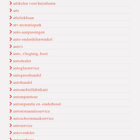
artikelen voor huisdieren
arts
atleti̇ekbaan
atv-recreatiepark
auto-aanpassingen
auto-onderdelenwinkel
auto's
auto, vliegtuig, boot
autodealer
autoglasservice
autogroothandel
autohandel
automobielfabrikant
autoreparateur
autoreparati̇e en -onderhoud
autorestauratieservice
autoschoonmaakservice
autoservice
autoverdeler
autoverhuur