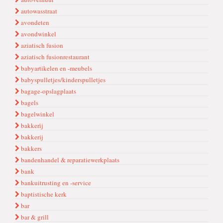
autowasstraat
avondeten
avondwinkel
aziatisch fusion
aziatisch fusionrestaurant
babyartikelen en -meubels
babyspulletjes/kinderspulletjes
bagage-opslagplaats
bagels
bagelwinkel
bakkeri̇j
bakkerij
bakkers
bandenhandel & reparatiewerkplaats
bank
bankuitrusting en -service
baptistische kerk
bar
bar & grill