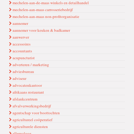
mechelen-aan-de-maas winkels en detailhandel
mechelen-aan-maas carrosseriebedrijf
mechelen-aan-maas non-profitorganisatie
aannemer
aannemer voor keuken & badkamer
aanwerver
accessoires
accountants
acupuncturist
adverteren / marketing
adviesbureau
adviseur
advocatenkantoor
afrikaans restaurant
afslankcentrum
afvalverwerkingsbedrijf
agentschap voor boottochten
agricultureel coöperatief
agriculturele diensten
allergoloog