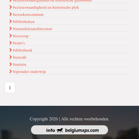
bezi̇enswaardi̇gheden en hi̇stori̇sche gebouwen
bezienswaardigheid en historische plek
bezoekerscentrum
bi̇bli̇otheken
bi̇nnenhui̇sarchi̇tectuur
bi̇oscoop
bi̇stro's
bibliotheek
biercafé
biertuin
bijzonder onderwijs
1
Copyright 2026 | Alle rechten voorbehouden.