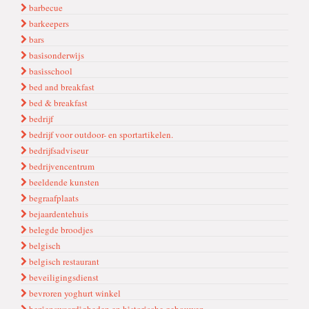
barbecue
barkeepers
bars
basi̇sonderwi̇js
basi̇sschool
bed and breakfast
bed & breakfast
bedrijf
bedrijf voor outdoor- en sportartikelen.
bedrijfsadviseur
bedrijvencentrum
beeldende kunsten
begraafplaats
bejaardentehuis
belegde broodjes
belgisch
belgisch restaurant
beveiligingsdienst
bevroren yoghurt winkel