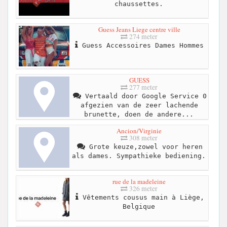
chaussettes.
Guess Jeans Liege centre ville
274 meter
Guess Accessoires Dames Hommes
GUESS
277 meter
Vertaald door Google Service 0
afgezien van de zeer lachende
brunette, doen de andere...
Ancion/Virginie
308 meter
Grote keuze,zowel voor heren
als dames. Sympathieke bediening.
rue de la madeleine
326 meter
Vêtements cousus main à Liège,
Belgique