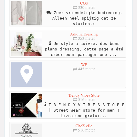
COS
330 meter
Zeer vriendelijke bediening.
Alleen heel spijtig dat ze
sluiten.x
Ashoha Dressing
353 meter
Un style a suivre, des bons
plans dressing, cette page a été
créer pour partager une ...
WE
445 meter
Trendy Vibes Store
516 meter
T R E N D Y V I B E S S T O R E
| Street Wear store for men !
Livraison gratui...
CheZ' elle
516 meter