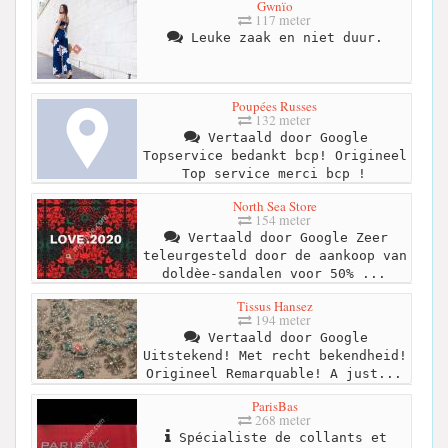
Gwnïo
117 meter
Leuke zaak en niet duur.
Poupées Russes
132 meter
Vertaald door Google
Topservice bedankt bcp! Origineel
Top service merci bcp !
North Sea Store
154 meter
Vertaald door Google Zeer
teleurgesteld door de aankoop van
doldèe-sandalen voor 50% ...
Tissus Hansez
194 meter
Vertaald door Google
Uitstekend! Met recht bekendheid!
Origineel Remarquable! A just...
ParisBas
268 meter
Spécialiste de collants et